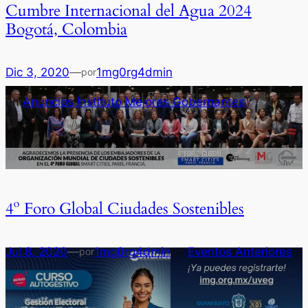
Cumbre Internacional del Agua 2024
Bogotá, Colombia
Dic 3, 2020
—
1mg0rg4dmin
por
en
Anuncios Instituto Mejores Gobernantes
4º Foro Global Ciudades Sostenibles
Jul 8, 2020
—
1mg0rg4dmin
en
Eventos Anteriores
por