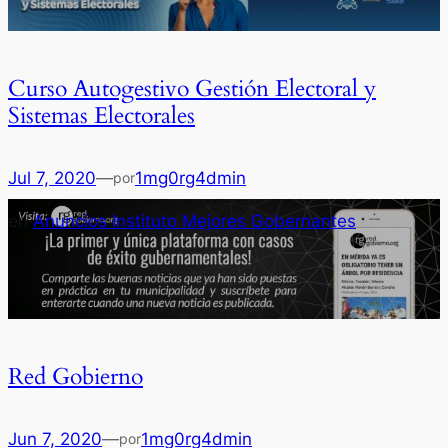
Curso Autogestivo Gestión Electoral y
Sistemas Electorales
Jul 7, 2020
—
1mg0rg4dmin
por
en
Anuncios Instituto Mejores Gobernantes
Red Gobierno
Jun 7, 2020
—
1mg0rg4dmin
por