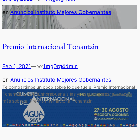
en
Anuncios Instituto Mejores Gobernantes
Premio Internacional Tonantzin
Feb 1, 2021
—
1mg0rg4dmin
por
en
Anuncios Instituto Mejores Gobernantes
Te compartimos un poco sobre lo que fue el Premio Internacional
Tonantzin 2024. ¡Enhorabuena a las y los ganadores! ¡Conoce
más sobre el Premio Internacional Tonantzin!