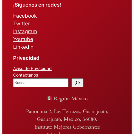
¡Síguenos en redes!
Facebook
Twitter
Instagram
Youtube
LinkedIn
Privacidad
Aviso de Privacidad
Contáctanos
B
u
s
Región México
c
a
Panorama 2, Las Terrazas, Guanajuato,
r
Guanajuato, México, 36080.
Instituto Mejores Gobernantes