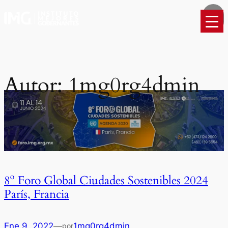
Saltar
al
contenido
Autor:
1mg0rg4dmin
8º Foro Global Ciudades Sostenibles 2024
París, Francia
Ene 9, 2022
—
1mg0rg4dmin
por