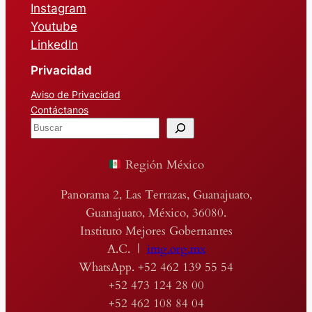
Instagram
Youtube
LinkedIn
Privacidad
Aviso de Privacidad
Contáctanos
B
u
s
Región México
c
a
Panorama 2, Las Terrazas, Guanajuato,
r
Guanajuato, México, 36080.
Instituto Mejores Gobernantes
A.C. |
img.org.mx
WhatsApp. +52 462 139 55 54
+52 473 124 28 00
+52 462 108 84 04