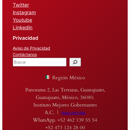
Twitter
Instagram
Youtube
LinkedIn
Privacidad
Aviso de Privacidad
Contáctanos
B
u
s
Región México
c
a
Panorama 2, Las Terrazas, Guanajuato,
r
Guanajuato, México, 36080.
Instituto Mejores Gobernantes
A.C. |
img.org.mx
WhatsApp. +52 462 139 55 54
+52 473 124 28 00